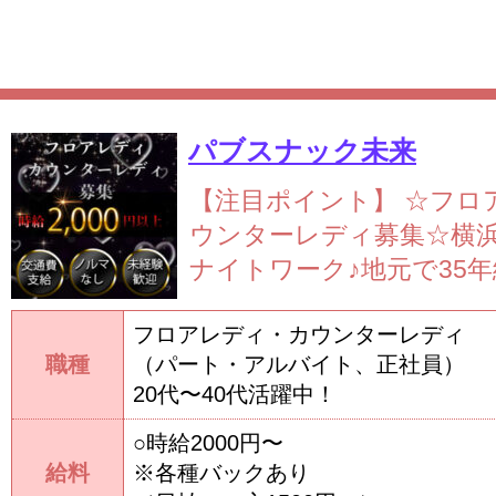
パブスナック未来
【注目ポイント】
☆フロ
ウンターレディ募集☆
横
ナイトワーク♪地元で35年続
フロアレディ・カウンターレディ
職種
（パート・アルバイト、正社員）
20代〜40代活躍中！
○時給2000円〜
給料
※各種バックあり