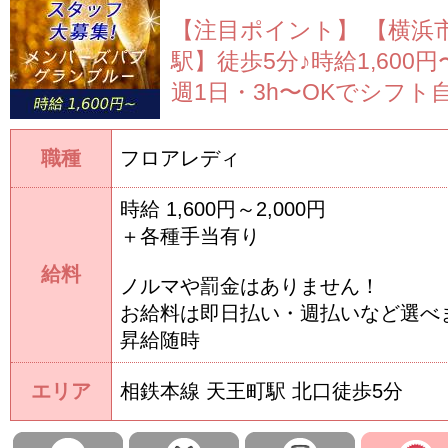
【注目ポイント】
【横浜
駅】徒歩5分♪時給1,600円〜
週1日・3h〜OKでシフト自
職種
フロアレディ
時給 1,600円～2,000円
＋各種手当有り
給料
ノルマや罰金はありません！
お給料は即日払い・週払いなど選べ
昇給随時
エリア
相鉄本線 天王町駅 北口徒歩5分