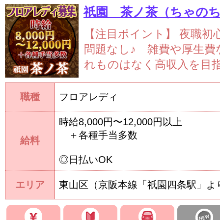
祇園 茶ノ茶（ちゃの
【注目ポイント】
夜職初
問題なし♪ 雑費や厚生費
れものはなく高収入を目指せ
職種
フロアレディ
時給8,000円〜12,000円以上
＋各種手当多数
給料
◎日払いOK
エリア
東山区（京阪本線「祇園四条駅」よ