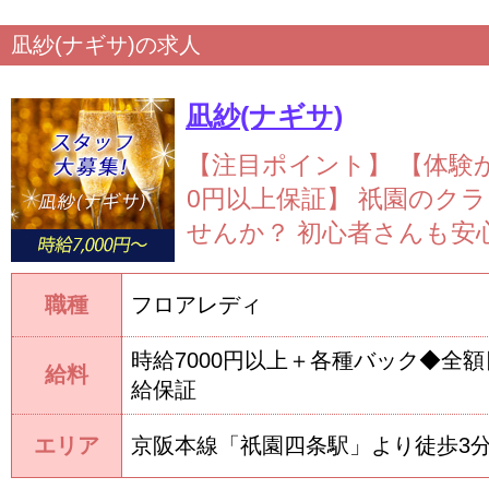
凪紗(ナギサ)の求人
凪紗(ナギサ)
【注目ポイント】
【体験か
0円以上保証】 祇園のク
せんか？ 初心者さんも安心
職種
フロアレディ
時給7000円以上＋各種バック◆全額
給料
給保証
エリア
京阪本線「祇園四条駅」より徒歩3