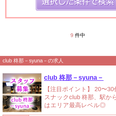
9
件中
club 柊那－syuna－の求人
club 柊那－syuna－
【注目ポイント】
20〜3
スナックclub 柊那、駅か
はエリア最高レベル◎