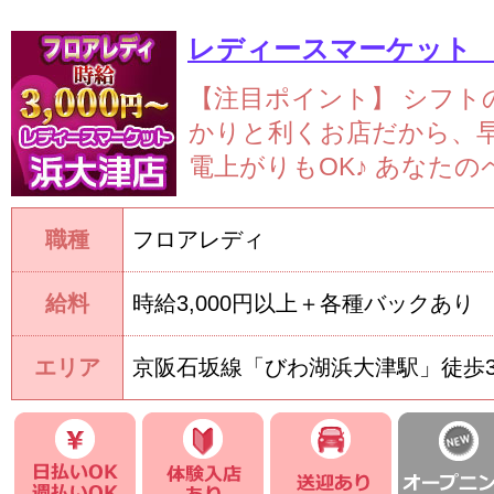
レディースマーケット
【注目ポイント】
シフト
かりと利くお店だから、
電上がりもOK♪
あなたのペ
職種
フロアレディ
給料
時給3,000円以上＋各種バックあり
エリア
京阪石坂線「びわ湖浜大津駅」徒歩